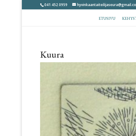
041 452 0959
hyvinkaantaiteilijaseura@gmail.c
ETUSIVU
KEHYS
Kuura