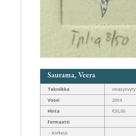
Saurama, Veera
Tekniikka
viivasyövyty
Vuosi
2004
Hinta
€30,00
Formaatti
- Korkeus